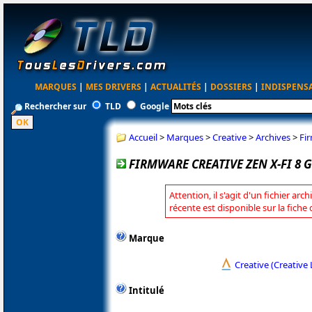
MARQUES
|
MES DRIVERS
|
ACTUALITÉS
|
DOSSIERS
|
INDISPENS
Rechercher sur
TLD
Google
Accueil
>
Marques
>
Creative
>
Archives
>
Fi
FIRMWARE CREATIVE ZEN X-FI 8 G
Attention, il s'agit d'un fichier arc
récente est disponible sur la fiche
Marque
Creative (Creative 
Intitulé