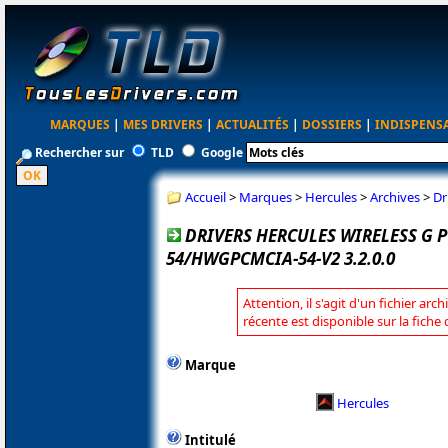
MARQUES
|
MES DRIVERS
|
ACTUALITÉS
|
DOSSIERS
|
INDISPENS
Rechercher sur
TLD
Google
Accueil
>
Marques
>
Hercules
>
Archives
>
Dr
DRIVERS HERCULES WIRELESS G
54/HWGPCMCIA-54-V2 3.2.0.0
Attention, il s'agit d'un fichier arc
récente est disponible sur la fiche
Marque
Hercules
Intitulé