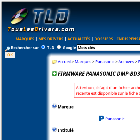
MARQUES
|
MES DRIVERS
|
ACTUALITÉS
|
DOSSIERS
|
INDISPENS
Rechercher sur
TLD
Google
Accueil
>
Marques
>
Panasonic
>
Archives
>
FIRMWARE PANASONIC DMP-BD30
Attention, il s'agit d'un fichier arc
récente est disponible sur la fich
Marque
Panasonic
Intitulé