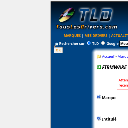
MARQUES
|
MES DRIVERS
|
ACTUALIT
Rechercher sur
TLD
Google
Accueil
>
Marq
FIRMWARE 
Atten
récen
Marque
Intitulé