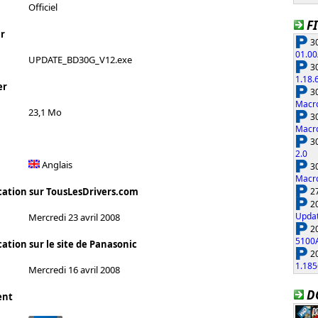
Officiel
F
r
30
01.00
UPDATE_BD30G_V12.exe
30
1.18.
er
30
Macro
23,1 Mo
30
Macro
30
2.0
Anglais
30
Macro
27
cation sur TousLesDrivers.com
20
Updat
Mercredi 23 avril 2008
20
5100
ation sur le site de Panasonic
20
1.185
Mercredi 16 avril 2008
D
ent