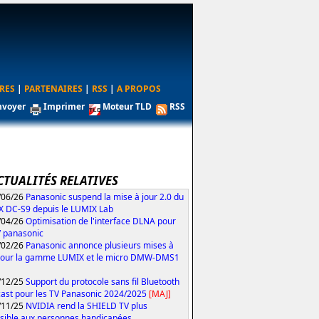
RES
|
PARTENAIRES
|
RSS
|
A PROPOS
nvoyer
Imprimer
Moteur TLD
RSS
CTUALITÉS RELATIVES
/06/26
Panasonic suspend la mise à jour 2.0 du
 DC-S9 depuis le LUMIX Lab
/04/26
Optimisation de l'interface DLNA pour
V panasonic
/02/26
Panasonic annonce plusieurs mises à
pour la gamme LUMIX et le micro DMW-DMS1
/12/25
Support du protocole sans fil Bluetooth
ast pour les TV Panasonic 2024/2025
[MAJ]
/11/25
NVIDIA rend la SHIELD TV plus
sible aux personnes handicapées