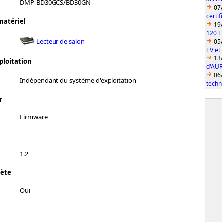
DMP-BD30GCS/BD30GN
07
certi
matériel
19
120 F
Lecteur de salon
05
TV et
13
ploitation
d'AUR
06
Indépendant du système d'exploitation
techn
r
Firmware
1.2
lète
Oui