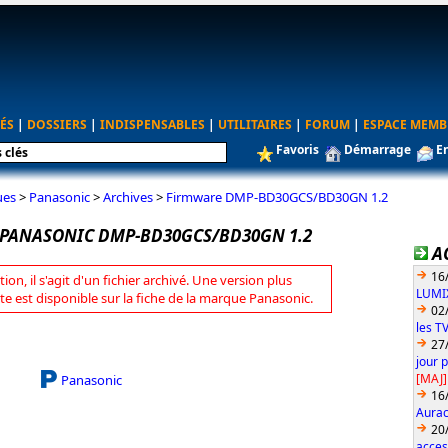
ÉS
|
DOSSIERS
|
INDISPENSABLES
|
UTILITAIRES
|
FORUM
|
ESPACE MEMB
Favoris
Démarrage
E
ues
>
Panasonic
>
Archives
>
Firmware DMP-BD30GCS/BD30GN 1.2
PANASONIC DMP-BD30GCS/BD30GN 1.2
A
16
tion, il s'agit d'un fichier archivé. Une version plus
LUMIX
te est disponible sur la fiche de la marque Panasonic.
02
les T
27
jour 
[MAJ]
Panasonic
16
Aurac
20
acces