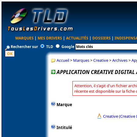
MARQUES
|
MES DRIVERS
|
ACTUALITÉS
|
DOSSIERS
|
INDISPENS
Rechercher sur
TLD
Google
Accueil
>
Marques
>
Creative
>
Archives
>
Ap
APPLICATION CREATIVE DIGITAL
Attention, il s'agit d'un fichier arc
récente est disponible sur la fiche
Marque
Creative (Creative 
Intitulé