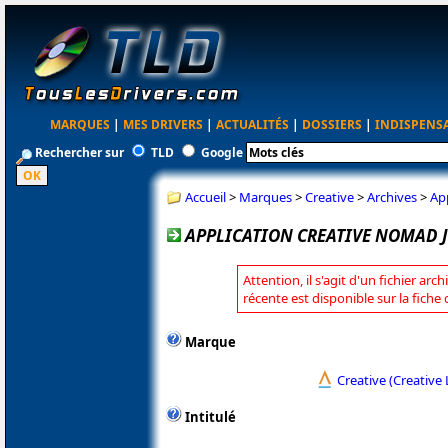
MARQUES
|
MES DRIVERS
|
ACTUALITÉS
|
DOSSIERS
|
INDISPENS
Rechercher sur
TLD
Google
Accueil
>
Marques
>
Creative
>
Archives
>
Ap
APPLICATION CREATIVE NOMAD 
Attention, il s'agit d'un fichier arc
récente est disponible sur la fiche
Marque
Creative (Creative 
Intitulé