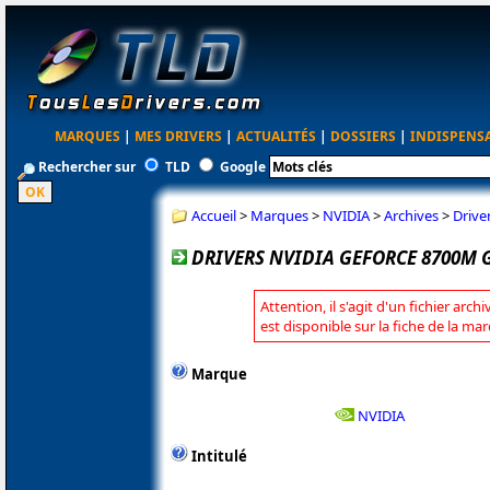
MARQUES
|
MES DRIVERS
|
ACTUALITÉS
|
DOSSIERS
|
INDISPENS
Rechercher sur
TLD
Google
Accueil
>
Marques
>
NVIDIA
>
Archives
>
Drive
DRIVERS NVIDIA GEFORCE 8700M GT
Attention, il s'agit d'un fichier arc
est disponible sur la fiche de la m
Marque
NVIDIA
Intitulé