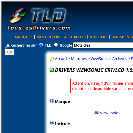
MARQUES
|
MES DRIVERS
|
ACTUALITÉS
|
DOSSIERS
|
INDISPENS
Rechercher sur
TLD
Google
Accueil
>
Marques
>
ViewSonic
>
Archives
>
D
DRIVERS VIEWSONIC CRT/LCD 1.5.
Attention, il s'agit d'un fichier arc
récente est disponible sur la fiche
Marque
ViewSonic
Intitulé