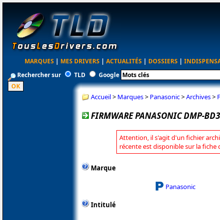
MARQUES
|
MES DRIVERS
|
ACTUALITÉS
|
DOSSIERS
|
INDISPENS
Rechercher sur
TLD
Google
Accueil
>
Marques
>
Panasonic
>
Archives
>
FIRMWARE PANASONIC DMP-BD30
Attention, il s'agit d'un fichier arc
récente est disponible sur la fich
Marque
Panasonic
Intitulé