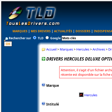
MARQUES
|
MES DRIVERS
|
ACTUALITÉS
|
DOSSIERS
|
INDISPENS
Rechercher sur
TLD
Google
Accueil
>
Marques
>
Hercules
>
Archives
>
Dr
DRIVERS HERCULES DELUXE OPTIC
Attention, il s'agit d'un fichier arc
récente est disponible sur la fiche
Marque
Hercules
Intitulé