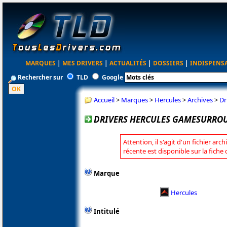
MARQUES
|
MES DRIVERS
|
ACTUALITÉS
|
DOSSIERS
|
INDISPENS
Rechercher sur
TLD
Google
Accueil
>
Marques
>
Hercules
>
Archives
>
Dr
DRIVERS HERCULES GAMESURROUN
Attention, il s'agit d'un fichier arc
récente est disponible sur la fiche
Marque
Hercules
Intitulé