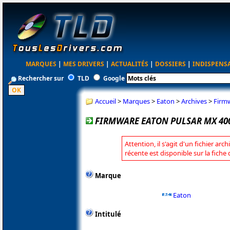
MARQUES
|
MES DRIVERS
|
ACTUALITÉS
|
DOSSIERS
|
INDISPENS
Rechercher sur
TLD
Google
Accueil
>
Marques
>
Eaton
>
Archives
>
Firm
FIRMWARE EATON PULSAR MX 400
Attention, il s'agit d'un fichier arc
récente est disponible sur la fiche
Marque
Eaton
Intitulé