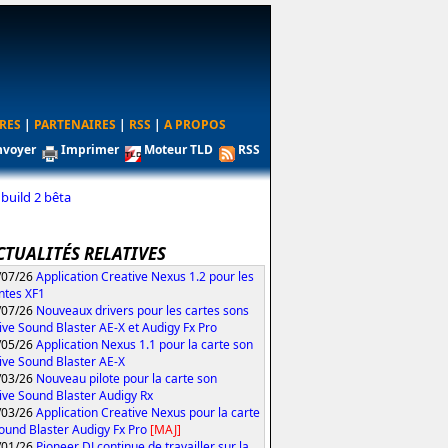
RES
|
PARTENAIRES
|
RSS
|
A PROPOS
nvoyer
Imprimer
Moteur TLD
RSS
 build 2 bêta
CTUALITÉS RELATIVES
/07/26
Application Creative Nexus 1.2 pour les
ntes XF1
/07/26
Nouveaux drivers pour les cartes sons
ive Sound Blaster AE-X et Audigy Fx Pro
/05/26
Application Nexus 1.1 pour la carte son
ive Sound Blaster AE-X
/03/26
Nouveau pilote pour la carte son
ive Sound Blaster Audigy Rx
/03/26
Application Creative Nexus pour la carte
ound Blaster Audigy Fx Pro
[MAJ]
/01/26
Pioneer DJ continue de travailler sur la