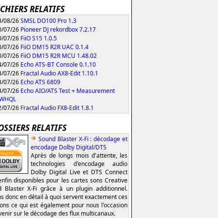
ICHIERS RELATIFS
/08/26
SMSL DO100 Pro 1.3
/07/26
Pioneer DJ rekordbox 7.2.17
/07/26
FiiO S15 1.0.5
/07/26
FiiO DM15 R2R UAC 0.1.4
/07/26
FiiO DM15 R2R MCU 1.48.02
/07/26
Echo ATS-BT Console 0.1.10
/07/26
Fractal Audio AX8-Edit 1.10.1
/07/26
Echo ATS 6809
/07/26
Echo AIO/ATS Test + Measurement
0 WHQL
/07/26
Fractal Audio FX8-Edit 1.8.1
OSSIERS RELATIFS
Sound Blaster X-Fi : décodage et
encodage Dolby Digital/DTS
Après de longs mois d'attente, les
technologies d'encodage audio
Dolby Digital Live et DTS Connect
enfin disponibles pour les cartes sons Creative
 Blaster X-Fi grâce à un plugin additionnel.
s donc en détail à quoi servent exactement ces
ions ce qui est également pour nous l'occasion
venir sur le décodage des flux multicanaux.