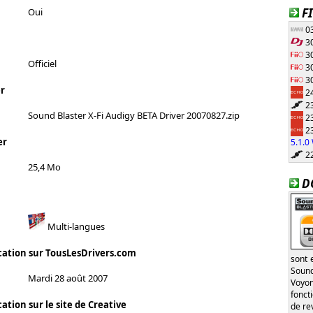
F
Oui
03
30
30
Officiel
30
30
r
24
23
Sound Blaster X-Fi Audigy BETA Driver 20070827.zip
23
23
er
5.1.
22
25,4 Mo
D
Multi-langues
cation sur TousLesDrivers.com
sont 
Sound
Mardi 28 août 2007
Voyon
fonct
ation sur le site de Creative
de re