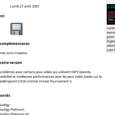
Lundi 27 août 2007
ent
conti
avons
point
Digita
 complémentaires
abord
Labs 
rtes sons Creative.
 cette version
roblèmes avec certains jeux vidéo qui utilisent l'API OpenAL.
tibilité et meilleures performances avec les jeux vidéo basés sur le
ealEngine3 (UE3) comme Unreal Tournament 3.
portés
Audigy
Audigy Platinum
Audigy Platinum eX