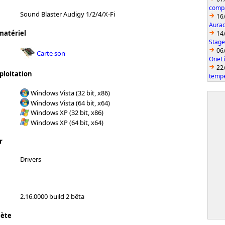
compa
Sound Blaster Audigy 1/2/4/X-Fi
16
Aurac
matériel
14
Stage
06
Carte son
OneLi
22
ploitation
temp
Windows Vista (32 bit, x86)
Windows Vista (64 bit, x64)
Windows XP (32 bit, x86)
Windows XP (64 bit, x64)
r
Drivers
2.16.0000 build 2 bêta
lète