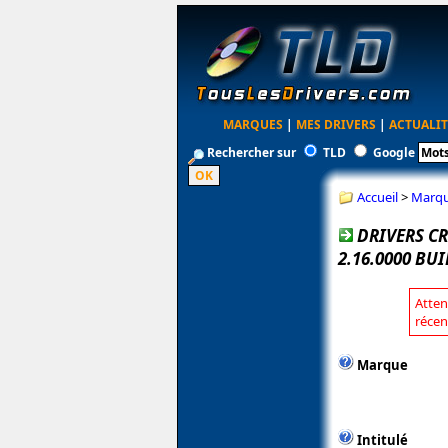
MARQUES
|
MES DRIVERS
|
ACTUALIT
Rechercher sur
TLD
Google
Accueil
>
Marq
DRIVERS CR
2.16.0000 BUI
Atten
récen
Marque
Intitulé