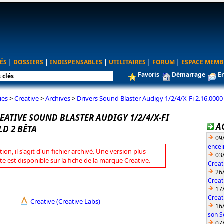
ÉS
|
DOSSIERS
|
INDISPENSABLES
|
UTILITAIRES
|
FORUM
|
ESPACE MEMB
Favoris
Démarrage
E
ues
>
Creative
>
Archives
>
Drivers Sound Blaster Audigy 1/2/4/X-Fi 2.16.0000
EATIVE SOUND BLASTER AUDIGY 1/2/4/X-FI
A
LD 2 BÊTA
09
encei
tion, il s'agit d'un fichier archivé. Une version plus
03
te est disponible sur la fiche de la marque Creative.
Creat
26
Creat
17
Creat
Creative (Creative Labs)
16
son S
07