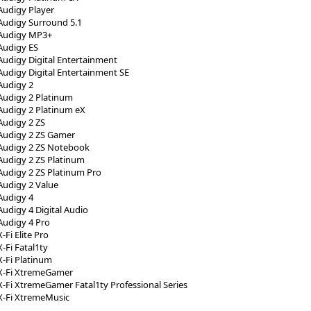
Audigy Player
Audigy Surround 5.1
 Audigy MP3+
Audigy ES
Audigy Digital Entertainment
Audigy Digital Entertainment SE
Audigy 2
Audigy 2 Platinum
Audigy 2 Platinum eX
Audigy 2 ZS
Audigy 2 ZS Gamer
 Audigy 2 ZS Notebook
Audigy 2 ZS Platinum
Audigy 2 ZS Platinum Pro
Audigy 2 Value
Audigy 4
Audigy 4 Digital Audio
Audigy 4 Pro
-Fi Elite Pro
-Fi Fatal1ty
X-Fi Platinum
 X-Fi XtremeGamer
X-Fi XtremeGamer Fatal1ty Professional Series
X-Fi XtremeMusic