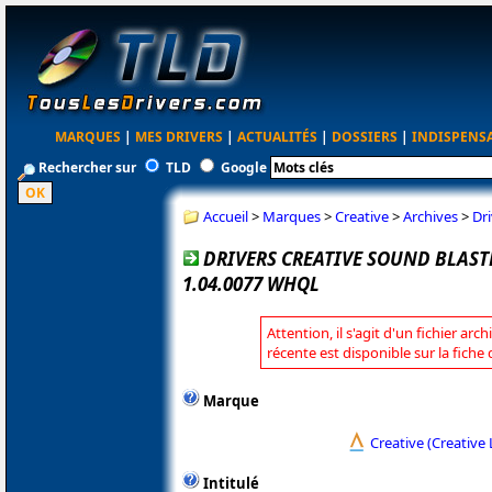
MARQUES
|
MES DRIVERS
|
ACTUALITÉS
|
DOSSIERS
|
INDISPENS
Rechercher sur
TLD
Google
Accueil
>
Marques
>
Creative
>
Archives
>
Dr
DRIVERS CREATIVE SOUND BLAST
1.04.0077 WHQL
Attention, il s'agit d'un fichier arc
récente est disponible sur la fiche
Marque
Creative (Creative 
Intitulé