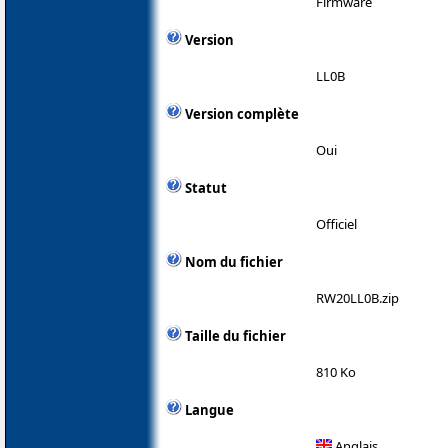
Firmware
Version
LL0B
Version complète
Oui
Statut
Officiel
Nom du fichier
RW20LL0B.zip
Taille du fichier
810 Ko
Langue
Anglais