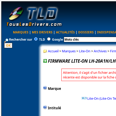
MARQUES
|
MES DRIVERS
|
ACTUALITÉS
|
DOSSIERS
|
INDISPENS
Rechercher sur
TLD
Google
Accueil
>
Marques
>
Lite-On
>
Archives
>
Fir
FIRMWARE LITE-ON LH-20A1H/LH
Attention, il s'agit d'un fichier arc
récente est disponible sur la fiche
Marque
Lite-On (Lite-On T
Intitulé