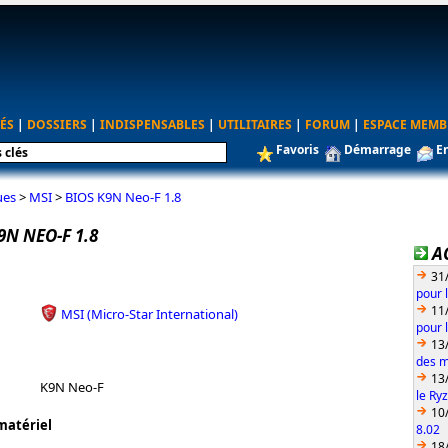
ÉS
|
DOSSIERS
|
INDISPENSABLES
|
UTILITAIRES
|
FORUM
|
ESPACE MEMB
Favoris
Démarrage
E
ues
>
MSI
>
BIOS K9N Neo-F 1.8
9N NEO-F 1.8
A
31
pour 
11
MSI (Micro-Star International)
pour 
13
des m
13
K9N Neo-F
le Ry
10
matériel
8.02
18