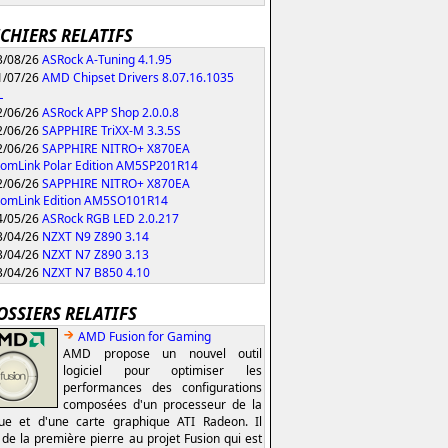
ICHIERS RELATIFS
/08/26
ASRock A-Tuning 4.1.95
/07/26
AMD Chipset Drivers 8.07.16.1035
L
/06/26
ASRock APP Shop 2.0.0.8
/06/26
SAPPHIRE TriXX-M 3.3.5S
/06/26
SAPPHIRE NITRO+ X870EA
omLink Polar Edition AM5SP201R14
/06/26
SAPPHIRE NITRO+ X870EA
tomLink Edition AM5SO101R14
/05/26
ASRock RGB LED 2.0.217
/04/26
NZXT N9 Z890 3.14
/04/26
NZXT N7 Z890 3.13
/04/26
NZXT N7 B850 4.10
OSSIERS RELATIFS
AMD Fusion for Gaming
AMD propose un nouvel outil
logiciel pour optimiser les
performances des configurations
composées d'un processeur de la
e et d'une carte graphique ATI Radeon. Il
t de la première pierre au projet Fusion qui est