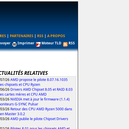
RES
|
PARTENAIRES
|
RSS
|
A PROPOS
nvoyer
Imprimer
Moteur TLD
RSS
CTUALITÉS RELATIVES
/07/26
AMD propose le pilote 8.07.16.1035
les chipsets et CPU Ryzen
/06/26
Drivers AMD Chipset 8.05 et RAID 8.03
les cartes mères et CPU AMD
/03/26
NVIDIA met à jour le firmware (1.1.4)
oniteurs G-SYNC Pulsar
/03/26
Retour des CPU AMD Ryzen 5000 dans
zen Master 3.0.2
/03/26
AMD publie le pilote Chipset Drivers
/02/26
Pilotes 8.01 pour les chipsets AMD et