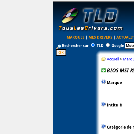
MARQUES
|
MES DRIVERS
|
ACTUALIT
Rechercher sur
TLD
Google
Accueil
>
Marq
BIOS MSI K
Marque
Intitulé
Catégorie de 