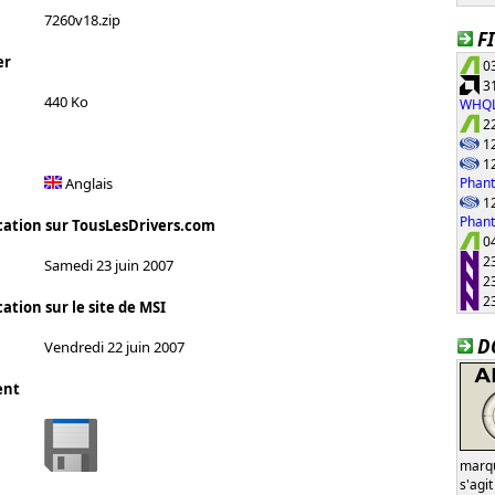
7260v18.zip
F
er
03
31
440 Ko
WHQ
22
12
12
Phant
Anglais
12
Phan
cation sur TousLesDrivers.com
04
23
Samedi 23 juin 2007
23
23
ation sur le site de MSI
D
Vendredi 22 juin 2007
ent
marqu
s'agi