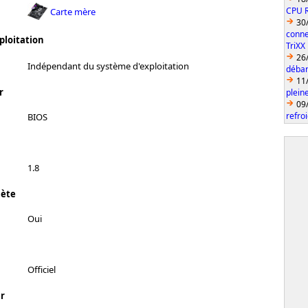
CPU 
Carte mère
30
conne
ploitation
TriXX
26
Indépendant du système d'exploitation
débar
11
r
plein
09
refro
BIOS
1.8
lète
Oui
Officiel
r