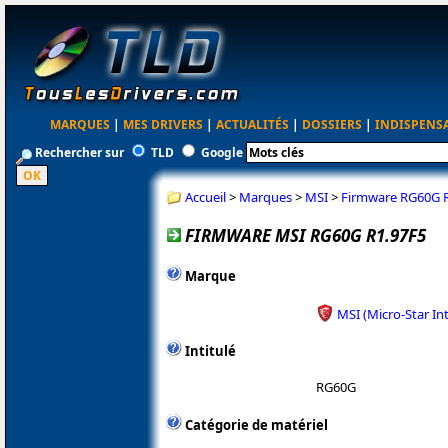
MARQUES
|
MES DRIVERS
|
ACTUALITÉS
|
DOSSIERS
|
INDISPENS
Rechercher sur
TLD
Google
Accueil
>
Marques
>
MSI
>
Firmware RG60G 
FIRMWARE MSI RG60G R1.97F5
Marque
MSI (Micro-Star In
Intitulé
RG60G
Catégorie de matériel