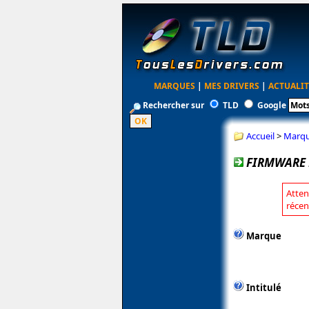
MARQUES
|
MES DRIVERS
|
ACTUALIT
Rechercher sur
TLD
Google
Accueil
>
Marq
FIRMWARE 
Atten
récen
Marque
Intitulé