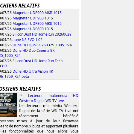
ICHIERS RELATIFS
/07/26
Magnetar UDP900 MKII 1015
/07/26
Magnetar UDP900 1015
/07/26
Magnetar UDP800 MKII 1015
/07/26
Magnetar UDP800 1015
/07/26
SiliconDust HDHomeRun 20260629
/04/26
aune N5 EVO 1.02
/03/26
Dune HD Duo 8K 260325_1005_R24
/03/26
Dune HD Duo Cinema 8K
25_1005_R24
/03/26
SiliconDust HDHomeRun Tech
0313
/02/26
Dune HD Ultra Vision 4K
06_1759_R24 bêta
OSSIERS RELATIFS
Lecteurs multimédia HD
Western Digital WD TV Live
Les lecteurs multimédia Western
Digital de la série WD TV Live ont
récemment bénéficié
portantes mises à jour de leur firmware
geant de nombreux bugs et apportant plusieurs
lles fonctionnalités que nous allons vous