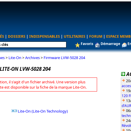
ÉS
|
DOSSIERS
|
INDISPENSABLES
|
UTILITAIRES
|
FORUM
|
ESPACE MEMB
Favoris
Démarrage
E
ues
>
Lite-On
>
Archives
>
Firmware LVW-5028 204
LITE-ON LVW-5028 204
A
20
tion, il s'agit d'un fichier archivé. Une version plus
acces
te est disponible sur la fiche de la marque Lite-On.
19
120 F
13
d'AUR
06
Lite-On (Lite-On Technology)
techn
24
Révol
10