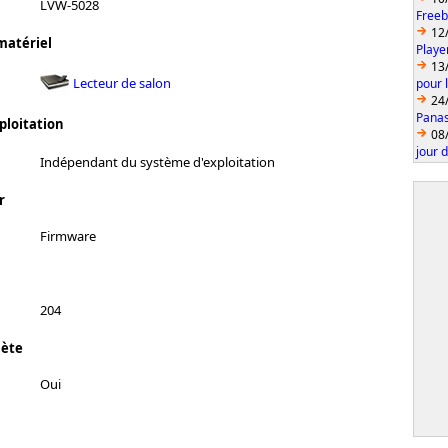
LVW-5028
Freeb
12
matériel
Playe
13
Lecteur de salon
pour 
24
Panas
ploitation
08
jour 
Indépendant du système d'exploitation
r
Firmware
204
lète
Oui