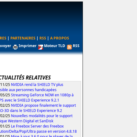
RES
|
PARTENAIRES
|
RSS
|
A PROPOS
nvoyer
Imprimer
Moteur TLD
RSS
CTUALITÉS RELATIVES
/11/25
NVIDIA rend la SHIELD TV plus
sible aux personnes handicapées
/05/25
Streaming GeForce NOW en 1080p à
PS avec le SHIELD Experience 9.2.1
/02/25
NVIDIA propose finalement le support
O-3D dans le SHIELD Experience 9.2
/02/25
Nouvelles modalités pour le support
ique Western Digital et SanDisk
/01/25
Le Freebox Server des Freebox
ution/Delta/Pop/Ultra passe en version 4.8.18
/01/25
Mise à jour 3.6.0 pour le player de la