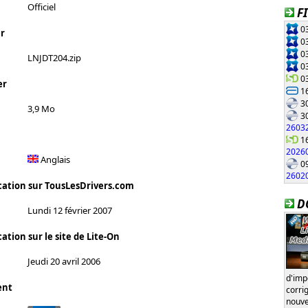
Officiel
F
03
r
03
03
LNJDT204.zip
03
03
er
16
30
3,9 Mo
30
2603
16
2026
Anglais
09
2602
cation sur TousLesDrivers.com
D
Lundi 12 février 2007
ation sur le site de Lite-On
Jeudi 20 avril 2006
d'im
ent
corri
nouve