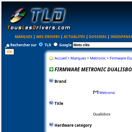
MARQUES
|
MES DRIVERS
|
ACTUALITÉS
|
DOSSIERS
|
INDISPENS
Rechercher sur
TLD
Google
Accueil
>
Marques
>
Metronic
>
Firmware Dua
FIRMWARE METRONIC DUALISBOX
Brand
Metronic
Title
Dualisbox
Hardware category