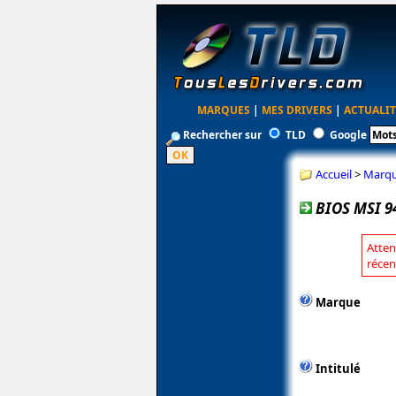
MARQUES
|
MES DRIVERS
|
ACTUALIT
Rechercher sur
TLD
Google
Accueil
>
Marq
BIOS MSI 9
Atten
récen
Marque
Intitulé