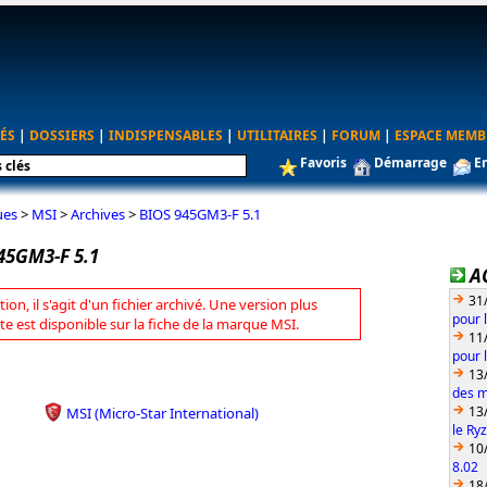
ÉS
|
DOSSIERS
|
INDISPENSABLES
|
UTILITAIRES
|
FORUM
|
ESPACE MEMB
Favoris
Démarrage
E
ues
>
MSI
>
Archives
>
BIOS 945GM3-F 5.1
45GM3-F 5.1
A
31
tion, il s'agit d'un fichier archivé. Une version plus
pour 
te est disponible sur la fiche de la marque MSI.
11
pour 
13
des m
13
MSI (Micro-Star International)
le Ry
10
8.02
18