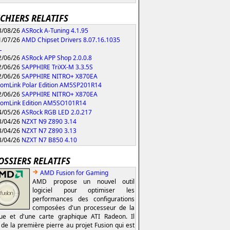
ICHIERS RELATIFS
/08/26
ASRock A-Tuning 4.1.95
/07/26
AMD Chipset Drivers 8.07.16.1035
L
/06/26
ASRock APP Shop 2.0.0.8
/06/26
SAPPHIRE TriXX-M 3.3.5S
/06/26
SAPPHIRE NITRO+ X870EA
omLink Polar Edition AM5SP201R14
/06/26
SAPPHIRE NITRO+ X870EA
tomLink Edition AM5SO101R14
/05/26
ASRock RGB LED 2.0.217
/04/26
NZXT N9 Z890 3.14
/04/26
NZXT N7 Z890 3.13
/04/26
NZXT N7 B850 4.10
OSSIERS RELATIFS
AMD Fusion for Gaming
AMD propose un nouvel outil
logiciel pour optimiser les
performances des configurations
composées d'un processeur de la
e et d'une carte graphique ATI Radeon. Il
t de la première pierre au projet Fusion qui est