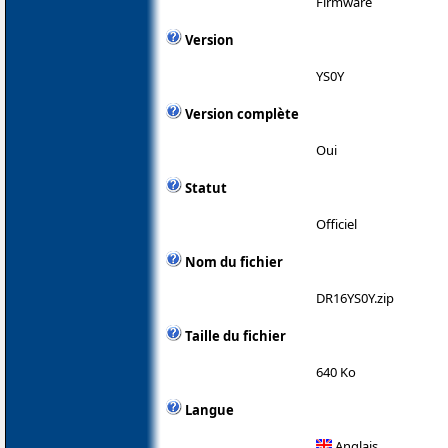
Firmware
Version
YS0Y
Version complète
Oui
Statut
Officiel
Nom du fichier
DR16YS0Y.zip
Taille du fichier
640 Ko
Langue
Anglais