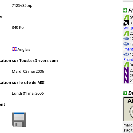
7125v35.zip
F
er
03
31
340 Ko
WHQ
22
12
12
Phant
Anglais
12
Phan
cation sur TousLesDrivers.com
04
23
Mardi 02 mai 2006
23
23
ation sur le site de MSI
D
Lundi 01 mai 2006
ent
marqu
s'agi