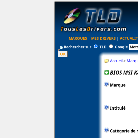
MARQUES
|
MES DRIVERS
|
ACTUALIT
Rechercher sur
TLD
Google
Accueil
>
Marq
BIOS MSI K
Marque
Intitulé
Catégorie de 