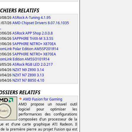
ICHIERS RELATIFS
/08/26
ASRock A-Tuning 4.1.95
/07/26
AMD Chipset Drivers 8.07.16.1035
L
/06/26
ASRock APP Shop 2.0.0.8
/06/26
SAPPHIRE TriXX-M 3.3.5S
/06/26
SAPPHIRE NITRO+ X870EA
omLink Polar Edition AM5SP201R14
/06/26
SAPPHIRE NITRO+ X870EA
tomLink Edition AM5SO101R14
/05/26
ASRock RGB LED 2.0.217
/04/26
NZXT N9 Z890 3.14
/04/26
NZXT N7 Z890 3.13
/04/26
NZXT N7 B850 4.10
OSSIERS RELATIFS
AMD Fusion for Gaming
AMD propose un nouvel outil
logiciel pour optimiser les
performances des configurations
composées d'un processeur de la
e et d'une carte graphique ATI Radeon. Il
t de la première pierre au projet Fusion qui est