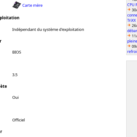
CPU 
Carte mère
30
conne
ploitation
TriXX
26
Indépendant du système d'exploitation
débar
11
r
plein
09
refro
BIOS
3.5
lète
Oui
Officiel
r