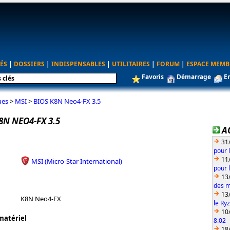
ÉS
|
DOSSIERS
|
INDISPENSABLES
|
UTILITAIRES
|
FORUM
|
ESPACE MEMB
Favoris
Démarrage
E
ues
>
MSI
>
BIOS K8N Neo4-FX 3.5
8N NEO4-FX 3.5
A
31
pour 
11
MSI (Micro-Star International)
pour 
13
des m
13
K8N Neo4-FX
le Ry
10
matériel
8.02
18