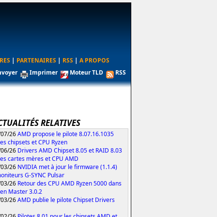
RES
|
PARTENAIRES
|
RSS
|
A PROPOS
nvoyer
Imprimer
Moteur TLD
RSS
CTUALITÉS RELATIVES
/07/26
AMD propose le pilote 8.07.16.1035
les chipsets et CPU Ryzen
/06/26
Drivers AMD Chipset 8.05 et RAID 8.03
les cartes mères et CPU AMD
/03/26
NVIDIA met à jour le firmware (1.1.4)
oniteurs G-SYNC Pulsar
/03/26
Retour des CPU AMD Ryzen 5000 dans
zen Master 3.0.2
/03/26
AMD publie le pilote Chipset Drivers
/02/26
Pilotes 8.01 pour les chipsets AMD et