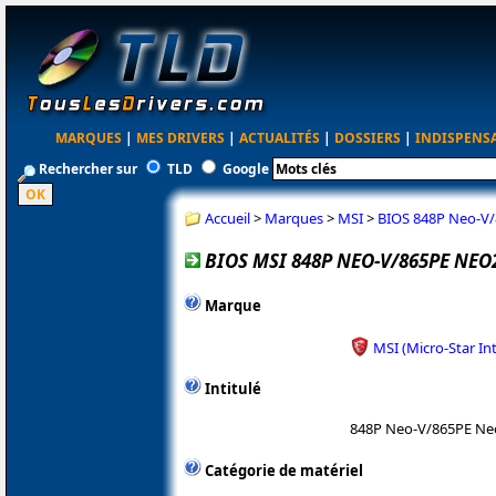
MARQUES
|
MES DRIVERS
|
ACTUALITÉS
|
DOSSIERS
|
INDISPENS
Rechercher sur
TLD
Google
Accueil
>
Marques
>
MSI
>
BIOS 848P Neo-V/
BIOS MSI 848P NEO-V/865PE NEO2
Marque
MSI (Micro-Star In
Intitulé
848P Neo-V/865PE Ne
Catégorie de matériel