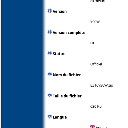
Firmware
Version
YS0W
Version complète
Oui
Statut
Officiel
Nom du fichier
EZ16YS0W.zip
Taille du fichier
630 Ko
Langue
Anglais