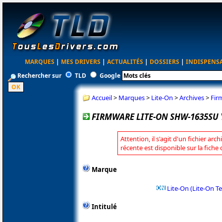
MARQUES
|
MES DRIVERS
|
ACTUALITÉS
|
DOSSIERS
|
INDISPENS
Rechercher sur
TLD
Google
Accueil
>
Marques
>
Lite-On
>
Archives
>
Fir
FIRMWARE LITE-ON SHW-1635SU
Attention, il s'agit d'un fichier arc
récente est disponible sur la fiche
Marque
Lite-On (Lite-On T
Intitulé