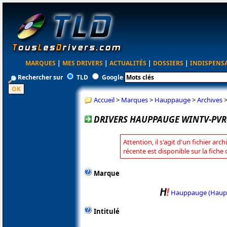
MARQUES
|
MES DRIVERS
|
ACTUALITÉS
|
DOSSIERS
|
INDISPENS
Rechercher sur
TLD
Google
Accueil
>
Marques
>
Hauppauge
>
Archives
DRIVERS HAUPPAUGE WINTV-PVR-
Attention, il s'agit d'un fichier arc
récente est disponible sur la fic
Marque
Hauppauge (Haup
Intitulé