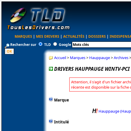
MARQUES
|
MES DRIVERS
|
ACTUALITÉS
|
DOSSIERS
|
INDISPENS
Rechercher sur
TLD
Google
Accueil
>
Marques
>
Hauppauge
>
Archives
DRIVERS HAUPPAUGE WINTV-PCI 3
Attention, il s'agit d'un fichier arc
récente est disponible sur la fic
Marque
Hauppauge (Haup
Intitulé