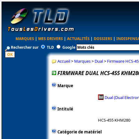
MARQUES
|
MES DRIVERS
|
ACTUALITÉS
|
DOSSIERS
|
INDISPENS
Rechercher sur
TLD
Google
Accueil
>
Marques
>
Dual
>
Firmware HCS-45
FIRMWARE DUAL HCS-455 KHM280 
Marque
Dual (Dual Electron
Intitulé
HCS-455 KHM280
Catégorie de matériel