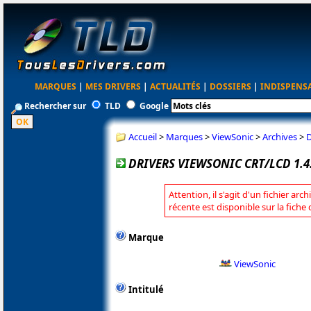
MARQUES
|
MES DRIVERS
|
ACTUALITÉS
|
DOSSIERS
|
INDISPENS
Rechercher sur
TLD
Google
Accueil
>
Marques
>
ViewSonic
>
Archives
>
D
DRIVERS VIEWSONIC CRT/LCD 1.4.
Attention, il s'agit d'un fichier arc
récente est disponible sur la fiche
Marque
ViewSonic
Intitulé