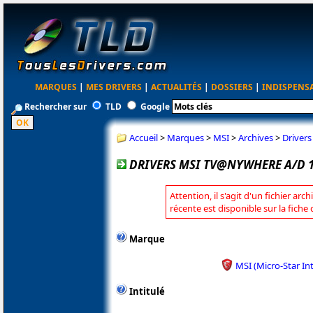
MARQUES
|
MES DRIVERS
|
ACTUALITÉS
|
DOSSIERS
|
INDISPENS
Rechercher sur
TLD
Google
Accueil
>
Marques
>
MSI
>
Archives
>
Driver
DRIVERS MSI TV@NYWHERE A/D 1.
Attention, il s'agit d'un fichier arc
récente est disponible sur la fiche
Marque
MSI (Micro-Star In
Intitulé