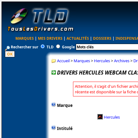
MARQUES
|
MES DRIVERS
|
ACTUALITÉS
|
DOSSIERS
|
INDISPENS
Rechercher sur
TLD
Google
Accueil
>
Marques
>
Hercules
>
Archives
>
Dr
DRIVERS HERCULES WEBCAM CLAS
Attention, il s'agit d'un fichier arc
récente est disponible sur la fiche
Marque
Hercules
Intitulé