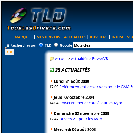
MARQUES
|
MES DRIVERS
|
ACTUALITÉS
|
DOSSIERS
|
INDISPENS
Rechercher sur
TLD
Google
Accueil
>
Actualités
>
PowerVR
25 ACTUALITÉS
Lundi 31 août 2009
17:09
Référencement des drivers pour le GMA 5
Jeudi 07 octobre 2004
14:04
PowerVR met encore à jour les Kyro !
Dimanche 02 novembre 2003
12:47
Drivers 2.1 pour les Kyro
Mercredi 06 août 2003