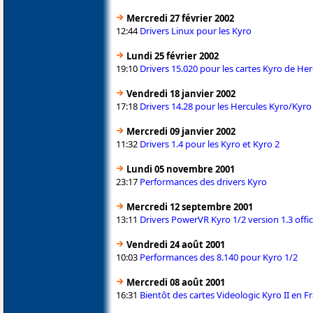
Mercredi 27 février 2002
12:44
Drivers Linux pour les Kyro
Lundi 25 février 2002
19:10
Drivers 15.020 pour les cartes Kyro de Her
Vendredi 18 janvier 2002
17:18
Drivers 14.28 pour les Hercules Kyro/Kyro
Mercredi 09 janvier 2002
11:32
Drivers 1.4 pour les Kyro et Kyro 2
Lundi 05 novembre 2001
23:17
Performances des drivers Kyro
Mercredi 12 septembre 2001
13:11
Drivers PowerVR Kyro 1/2 version 1.3 offici
Vendredi 24 août 2001
10:03
Performances des 8.140 pour Kyro 1/2
Mercredi 08 août 2001
16:31
Bientôt des cartes Videologic Kyro II en F