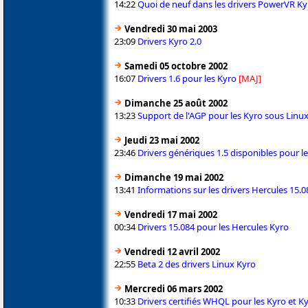
14:22
Quoi de neuf dans les drivers PowerVR Kyr
Vendredi 30 mai 2003
23:09
Drivers Kyro 2.0
Samedi 05 octobre 2002
16:07
Drivers 1.6 pour les Kyro
[MAJ]
Dimanche 25 août 2002
13:23
Support de l'AGP pour les Kyro sous Linu
Jeudi 23 mai 2002
23:46
Drivers génériques 1.5 disponibles pour l
Dimanche 19 mai 2002
13:41
Informations sur les drivers Hercules 15.0
Vendredi 17 mai 2002
00:34
Drivers 15.084 pour les Hercules Kyro
Vendredi 12 avril 2002
22:55
Beta 2 des drivers Linux Kyro
Mercredi 06 mars 2002
10:33
Drivers certifiés WHQL pour les Kyro et K