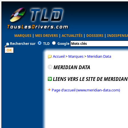
MARQUES
|
MES DRIVERS
|
ACTUALITÉS
|
DOSSIERS
|
INDISPENS
Rechercher sur
TLD
Google
Accueil
>
Marques
>
Meridian Data
MERIDIAN DATA
LIENS VERS LE SITE DE MERIDIA
Page d'accueil (www.meridian-data.com)