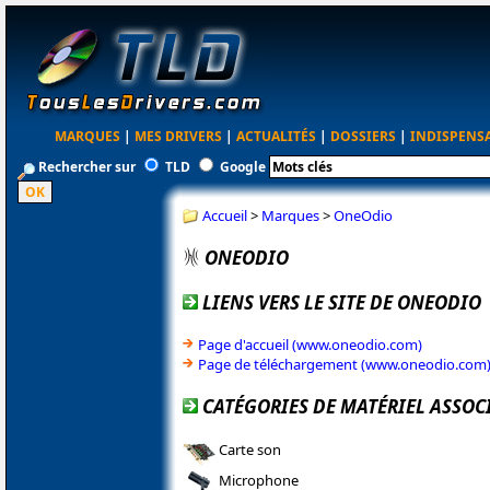
MARQUES
|
MES DRIVERS
|
ACTUALITÉS
|
DOSSIERS
|
INDISPENS
Rechercher sur
TLD
Google
Accueil
>
Marques
>
OneOdio
ONEODIO
LIENS VERS LE SITE DE ONEODIO
Page d'accueil (www.oneodio.com)
Page de téléchargement (www.oneodio.com
CATÉGORIES DE MATÉRIEL ASSOC
Carte son
Microphone