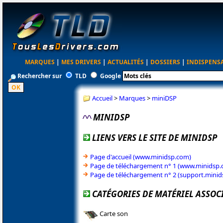
MARQUES
|
MES DRIVERS
|
ACTUALITÉS
|
DOSSIERS
|
INDISPENS
Rechercher sur
TLD
Google
Accueil
>
Marques
>
miniDSP
MINIDSP
LIENS VERS LE SITE DE MINIDSP
Page d'accueil (www.minidsp.com)
Page de téléchargement n° 1 (www.minidsp.
Page de téléchargement n° 2 (support.mini
CATÉGORIES DE MATÉRIEL ASSOC
Carte son