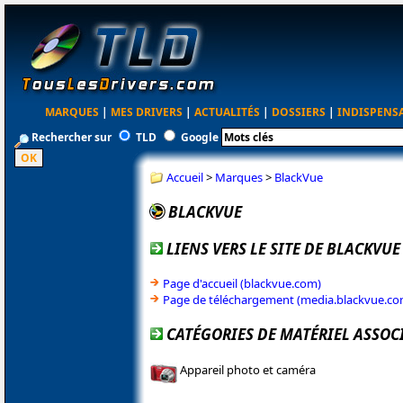
MARQUES
|
MES DRIVERS
|
ACTUALITÉS
|
DOSSIERS
|
INDISPENS
Rechercher sur
TLD
Google
Accueil
>
Marques
>
BlackVue
BLACKVUE
LIENS VERS LE SITE DE BLACKVUE
Page d'accueil (blackvue.com)
Page de téléchargement (media.blackvue.co
CATÉGORIES DE MATÉRIEL ASSOC
Appareil photo et caméra