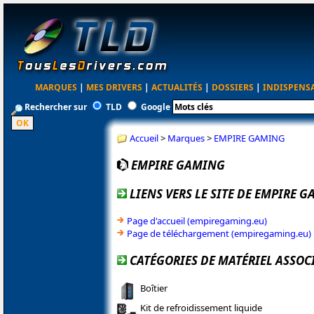
MARQUES
|
MES DRIVERS
|
ACTUALITÉS
|
DOSSIERS
|
INDISPENS
Rechercher sur
TLD
Google
Accueil
>
Marques
>
EMPIRE GAMING
EMPIRE GAMING
LIENS VERS LE SITE DE EMPIRE 
Page d'accueil (empiregaming.eu)
Page de téléchargement (empiregaming.eu)
CATÉGORIES DE MATÉRIEL ASSOC
Boîtier
Kit de refroidissement liquide