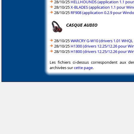
28/10/25
HELLHOUNDS (application 1.1 pour 
28/10/25
X-BLADES (application 1.1 pour Win
28/10/25
RF908 (application 0.2.9 pour Wind
CASQUE AUDIO
28/10/25
WARCRY G-W10 (drivers 1.01 WHQL p
28/10/25
H1300 (drivers 12.25/12.26 pour Wi
28/10/25
H1800 (drivers 12.25/12.26 pour Wi
Les fichiers ci-dessus correspondent aux de
archivées sur
cette page
.