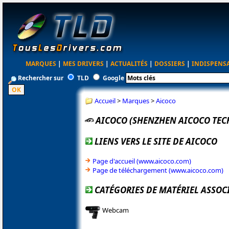
MARQUES
|
MES DRIVERS
|
ACTUALITÉS
|
DOSSIERS
|
INDISPENS
Rechercher sur
TLD
Google
Accueil
>
Marques
>
Aicoco
AICOCO (SHENZHEN AICOCO TE
LIENS VERS LE SITE DE AICOCO
Page d'accueil (www.aicoco.com)
Page de téléchargement (www.aicoco.com)
CATÉGORIES DE MATÉRIEL ASSOC
Webcam