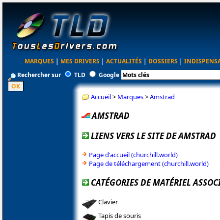
MARQUES
|
MES DRIVERS
|
ACTUALITÉS
|
DOSSIERS
|
INDISPENS
Rechercher sur
TLD
Google
Accueil
>
Marques
>
Amstrad
AMSTRAD
LIENS VERS LE SITE DE AMSTRAD
Page d'accueil (churchill.world)
Page de téléchargement (churchill.world)
CATÉGORIES DE MATÉRIEL ASSOC
Clavier
Tapis de souris