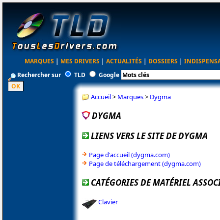
MARQUES
|
MES DRIVERS
|
ACTUALITÉS
|
DOSSIERS
|
INDISPENS
Rechercher sur
TLD
Google
Accueil
>
Marques
>
Dygma
DYGMA
LIENS VERS LE SITE DE DYGMA
Page d'accueil (dygma.com)
Page de téléchargement (dygma.com)
CATÉGORIES DE MATÉRIEL ASSOC
Clavier