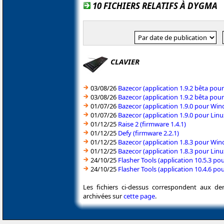
10 FICHIERS RELATIFS À DYGMA
CLAVIER
03/08/26
Bazecor (application 1.9.2 bêta po
03/08/26
Bazecor (application 1.9.2 bêta pou
01/07/26
Bazecor (application 1.9.0 pour Wi
01/07/26
Bazecor (application 1.9.0 pour Linu
01/12/25
Raise 2 (firmware 1.4.1)
01/12/25
Defy (firmware 2.2.1)
01/12/25
Bazecor (application 1.8.3 pour Wi
01/12/25
Bazecor (application 1.8.3 pour Linu
24/10/25
Flasher Tools (application 10.5.3 p
24/10/25
Flasher Tools (application 10.4.6 po
Les fichiers ci-dessus correspondent aux de
archivées sur
cette page
.