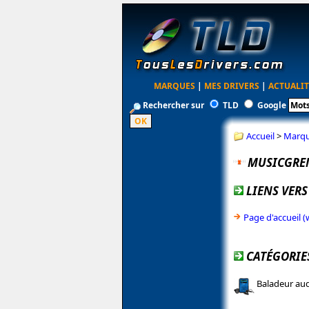
MARQUES
|
MES DRIVERS
|
ACTUALIT
Rechercher sur
TLD
Google
Accueil
>
Marq
MUSICGRE
LIENS VERS
Page d'accueil
CATÉGORIE
Baladeur aud