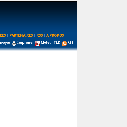
RES
|
PARTENAIRES
|
RSS
|
A PROPOS
nvoyer
Imprimer
Moteur TLD
RSS