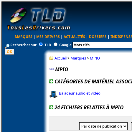
MARQUES
|
MES DRIVERS
|
ACTUALITÉS
|
DOSSIERS
|
INDISPENS
Rechercher sur
TLD
Google
Accueil
>
Marques
>
MPIO
MPIO
CATÉGORIES DE MATÉRIEL ASSOC
Baladeur audio et vidéo
24 FICHIERS RELATIFS À MPIO