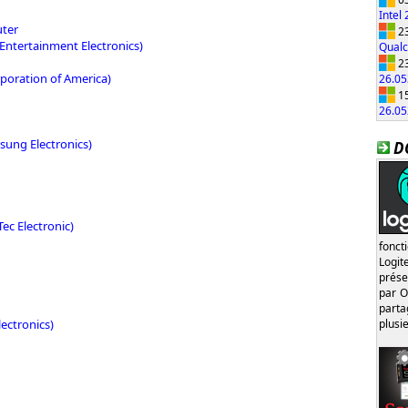
Intel
ter
23
ntertainment Electronics)
Qual
23
poration of America)
26.0
15
26.0
ung Electronics)
D
Tec Electronic)
fonct
Logi
prése
par O
part
ectronics)
plusi