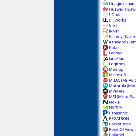
Huaqin (Huaqi
Huawei (Huawe
I-Onik
I.T. Works
Intel
iRiver
Kaiomy (Kaiom
Kenwood (Kenw
Kobo
Lenovo
LincPlus
Logicom
Memup
Microsoft
MiTAC (MiTAC 
Motorola (Moto
MPMAN
MSI (Micro-Star
Nokia
NVIDIA
Panasonic
PEGATRON
PocketBook
Point Of View
Polaroid