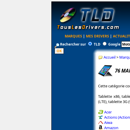
MARQUES
|
MES DRIVERS
|
ACTUALIT
Rechercher sur
TLD
Google
Accueil
>
Marq
76 MA
Cette catégorie co
Tablette x86, tabl
(LTE), tablette 3G (
Acer
Actions (Actio
Aiwa
Amazon