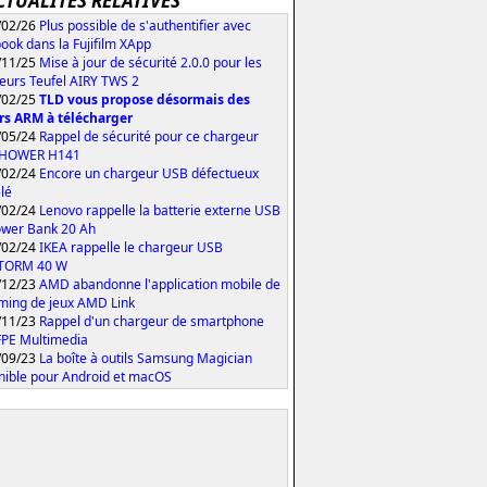
CTUALITÉS RELATIVES
/02/26
Plus possible de s'authentifier avec
ook dans la Fujifilm XApp
/11/25
Mise à jour de sécurité 2.0.0 pour les
eurs Teufel AIRY TWS 2
/02/25
TLD vous propose désormais des
rs ARM à télécharger
/05/24
Rappel de sécurité pour ce chargeur
iHOWER H141
/02/24
Encore un chargeur USB défectueux
lé
/02/24
Lenovo rappelle la batterie externe USB
wer Bank 20 Ah
/02/24
IKEA rappelle le chargeur USB
TORM 40 W
/12/23
AMD abandonne l'application mobile de
ming de jeux AMD Link
/11/23
Rappel d'un chargeur de smartphone
PE Multimedia
/09/23
La boîte à outils Samsung Magician
nible pour Android et macOS