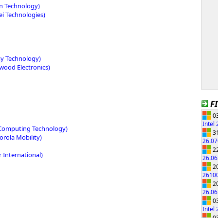
n Technology)
i Technologies)
y Technology)
ood Electronics)
F
03
Intel
Computing Technology)
31
rola Mobility)
26.0
22
 International)
26.0
20
2610
20
26.0
03
Intel
03