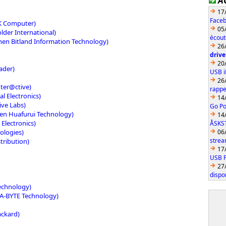
A
17
Faceb
K Computer)
05
lder International)
écout
hen Bitland Information Technology)
26
drive
20
ader)
USB 
26
nter@ctive)
rappe
 Electronics)
14
ive Labs)
Go Po
en Huafurui Technology)
14
Electronics)
ÅSKS
nologies)
06
strea
tribution)
17
USB F
27
dispo
echnology)
A-BYTE Technology)
ackard)