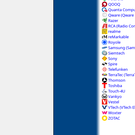
QOOQ
Quanta Compu
Qware (Qware E
Razer
RCA (Radio Cor
realme
reMarkable
Royole
Samsung (Sams
Siemtech
Sony
Spire
Telefunken
TerraTec (Terra
Thomson
Toshiba
Touch-4U
Vankyo
Vestel
VTech (VTech El
Woxter
ZOTAC