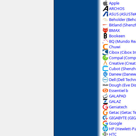
Apple
ARCHOS
ASUS (ASUSTe
Beholder (Beho
Bitland (Shenz
BMAX
Bookeen
BQ (Mundo Re
Chuwi
Cibox (Cibox I
Compal (Compal
Creative (Creat
Cubot (Shenzh
Danew (Danew 
Dell (Dell Tech
Dough (Eve Dis
Essentiel b
GALAPAD
GALAZ
Geniatech
Getac (Getac T
GIGABYTE (GIG
Google
HP (Hewlett-P
HTC