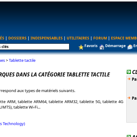
ÉS
|
DOSSIERS
|
INDISPENSABLES
|
UTILITAIRES
|
FORUM
|
ESPACE MEMB
Favoris
Démarrage
E
ues
>
Tablette tactile
C
RQUES DANS LA CATÉGORIE TABLETTE TACTILE
Pa
rrespond aux types de matériels suivants.
Pa
ette ARM, tablette ARM64, tablette ARM32, tablette 5G, tablette 4G
UMTS), tablette Wi-Fi...
ns Technology)