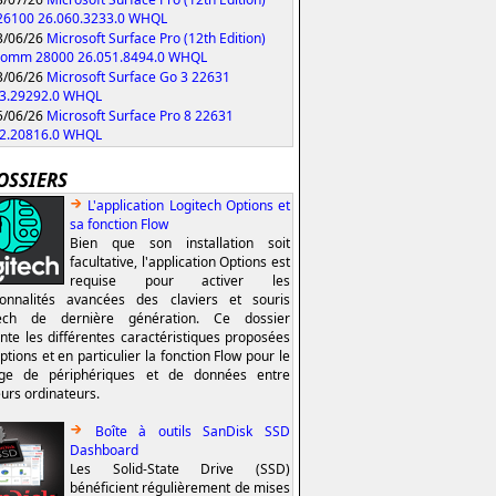
 26100 26.060.3233.0 WHQL
/06/26
Microsoft Surface Pro (12th Edition)
comm 28000 26.051.8494.0 WHQL
/06/26
Microsoft Surface Go 3 22631
53.29292.0 WHQL
/06/26
Microsoft Surface Pro 8 22631
52.20816.0 WHQL
OSSIERS
L'application Logitech Options et
sa fonction Flow
Bien que son installation soit
facultative, l'application Options est
requise pour activer les
ionnalités avancées des claviers et souris
tech de dernière génération. Ce dossier
nte les différentes caractéristiques proposées
ptions et en particulier la fonction Flow pour le
age de périphériques et de données entre
eurs ordinateurs.
Boîte à outils SanDisk SSD
Dashboard
Les Solid-State Drive (SSD)
bénéficient régulièrement de mises