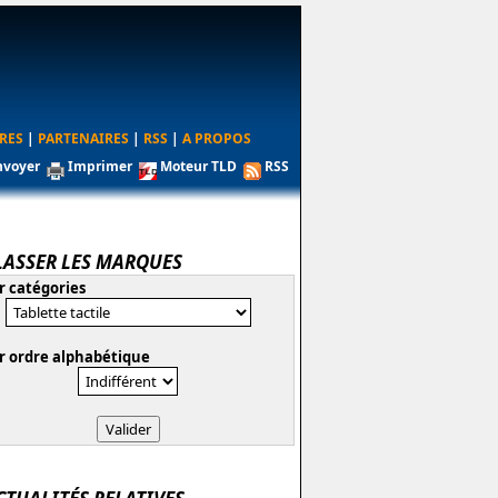
RES
|
PARTENAIRES
|
RSS
|
A PROPOS
nvoyer
Imprimer
Moteur TLD
RSS
LASSER LES MARQUES
r catégories
r ordre alphabétique