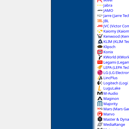
Jabra
JAMO
Jarre (Jarre Te
JBL
JVC (Victor Co
Kaiomy (Kaiom
Kenwood (Kenw
KLIM (KLIM Te
Klipsch
Konix
KWorld (KWorl
Legami (Legam
LEPA (LEPA Te
LG (LG Electron
LincPlus
Logitech (Logi 
LuguLake
M-Audio
Maginon
Majority
Mars (Mars Ga
Marvo
Master & Dyn
MediaRange