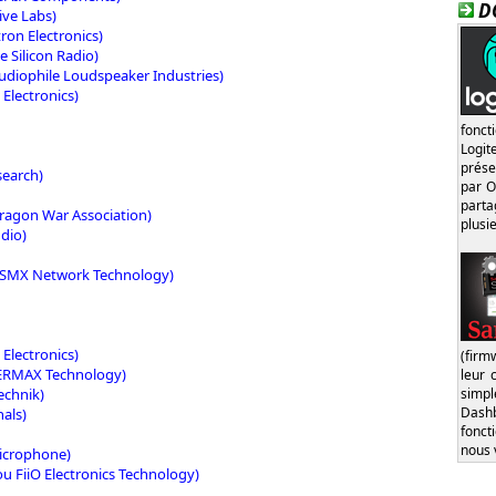
D
ive Labs)
ron Electronics)
 Silicon Radio)
udiophile Loudspeaker Industries)
Electronics)
fonct
Logi
prése
search)
par O
part
ragon War Association)
plusi
dio)
SMX Network Technology)
Electronics)
(firm
RMAX Technology)
leur 
echnik)
simp
Dash
nals)
fonct
nous 
Microphone)
u FiiO Electronics Technology)