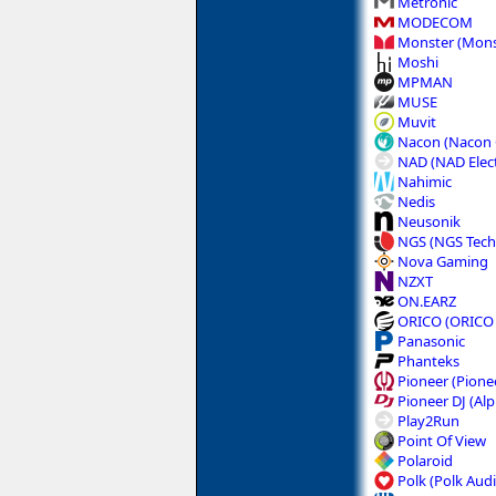
Metronic
MODECOM
Monster (Mons
Moshi
MPMAN
MUSE
Muvit
Nacon (Nacon
NAD (NAD Elect
Nahimic
Nedis
Neusonik
NGS (NGS Tech
Nova Gaming
NZXT
ON.EARZ
ORICO (ORICO 
Panasonic
Phanteks
Pioneer (Pionee
Pioneer DJ (Al
Play2Run
Point Of View
Polaroid
Polk (Polk Aud