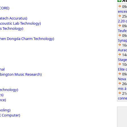
A
09
CORE)
encei
25
atech Accuratus)
2.20 
Acoustic Lab Technology)
09
ns Technology)
Teufe
09
hen Dongda Charm Technology)
Synap
16
Aurac
14
Stage
10
nal
Elite
bington Music Research)
09
Nova 
26
mis à
Technology)
21
ts)
conn
nce)
ooling)
K Computer)