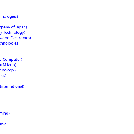
chnologies)
mpany of Japan)
y Technology)
ood Electronics)
chnologies)
d Computer)
i Milano)
chnology)
ics)
International)
ming)
amic