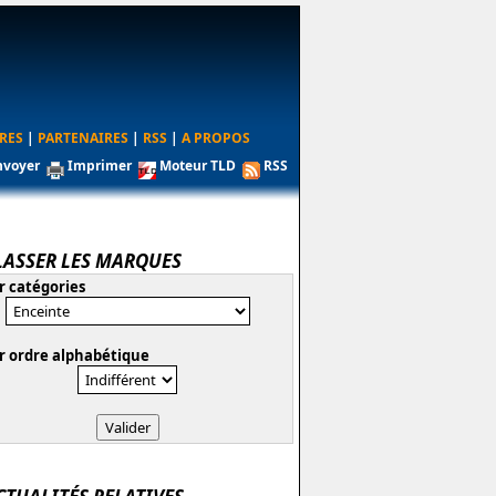
RES
|
PARTENAIRES
|
RSS
|
A PROPOS
nvoyer
Imprimer
Moteur TLD
RSS
LASSER LES MARQUES
r catégories
r ordre alphabétique