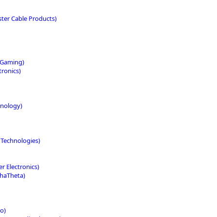
ter Cable Products)
 Gaming)
ronics)
nology)
Technologies)
r Electronics)
phaTheta)
io)