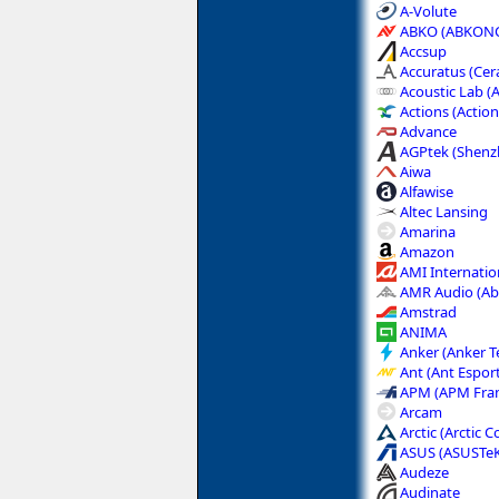
A-Volute
ABKO (ABKON
Accsup
Accuratus (Cer
Acoustic Lab (
Actions (Actio
Advance
AGPtek (Shenz
Aiwa
Alfawise
Altec Lansing
Amarina
Amazon
AMI Internatio
AMR Audio (Ab
Amstrad
ANIMA
Anker (Anker 
Ant (Ant Espor
APM (APM Fra
Arcam
Arctic (Arctic C
ASUS (ASUSTe
Audeze
Audinate