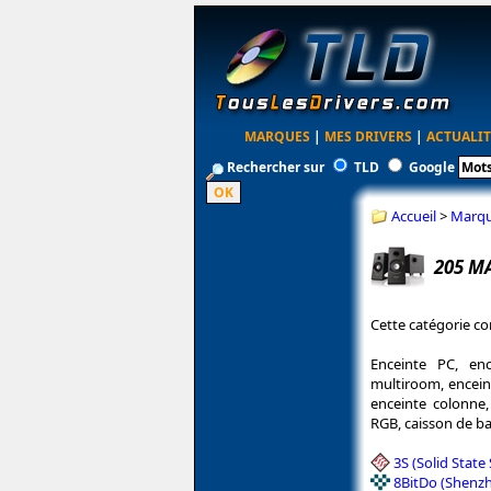
MARQUES
|
MES DRIVERS
|
ACTUALIT
Rechercher sur
TLD
Google
Accueil
>
Marq
205 M
Cette catégorie co
Enceinte PC, enc
multiroom, enceint
enceinte colonne,
RGB, caisson de ba
3S (Solid State
8BitDo (Shenzh