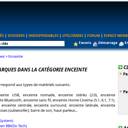
ÉS
|
DOSSIERS
|
INDISPENSABLES
|
UTILITAIRES
|
FORUM
|
ESPACE MEMB
Favoris
Démarrage
E
ues
>
Enceinte
C
ARQUES DANS LA CATÉGORIE ENCEINTE
Pa
rrespond aux types de matériels suivants.
Pa
einte USB, enceinte nomade, enceinte stéréo (2.0), enceinte
e Bluetooth, enceinte sans fil, enceinte Home Cinema (5.1, 6.1, 7.1),
 enceinte centrale, enceinte surround, enceinte latérale, enceinte
sses (subwoofer), barre de son, haut-parleur...
 System)
en 8BitDo Tech)