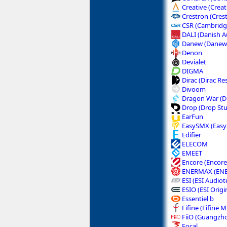
Creative (Creat
Crestron (Crest
CSR (Cambridge
DALI (Danish A
Danew (Danew 
Denon
Devialet
DIGMA
Dirac (Dirac Re
Divoom
Dragon War (D
Drop (Drop Stu
EarFun
EasySMX (Easy
Edifier
ELECOM
EMEET
Encore (Encore 
ENERMAX (ENE
ESI (ESI Audiot
ESIO (ESI Origi
Essentiel b
Fifine (Fifine 
FiiO (Guangzho
Focal