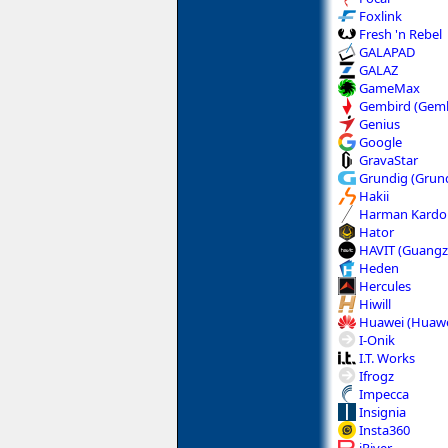
Foxlink
Fresh 'n Rebel
GALAPAD
GALAZ
GameMax
Gembird (Gemb
Genius
Google
GravaStar
Grundig (Grun
Hakii
Harman Kardon
Hator
HAVIT (Guangz
Heden
Hercules
Hiwill
Huawei (Huawe
I-Onik
I.T. Works
Ifrogz
Impecca
Insignia
Insta360
iRiver