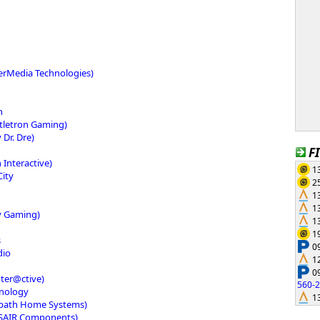
erMedia Technologies)
n
ttletron Gaming)
 Dr. Dre)
F
 Interactive)
13
City
25
13
13
y Gaming)
13
19
s
09
dio
12
09
nter@ctive)
560-
hnology
13
epath Home Systems)
SAIR Components)