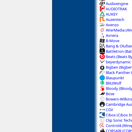
Audioengine
AUDIOTRAK
AUKEY
Auzentech
Avenzo
AVerMedia (AV
Avnera
B-Move
Bang & Olufse
Battletron (Ba
Beats (Beats By
beyerdynamic
Bigben (Bigben
Black Panther 
Blaupunkt
BlitzWolf
Bloody (Blood
Bose
Bowers-Wilkin
Cambridge Au
CGV
Cibox (Cibox I
Clip Sonic Tec
Control4 (Wir
CORSAIR (COR