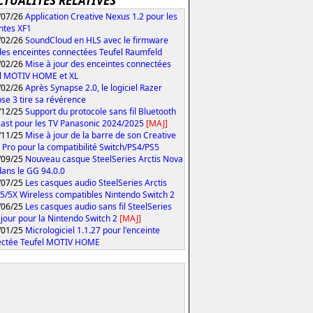
CTUALITÉS RELATIVES
/07/26
Application Creative Nexus 1.2 pour les
ntes XF1
/02/26
SoundCloud en HLS avec le firmware
des enceintes connectées Teufel Raumfeld
/02/26
Mise à jour des enceintes connectées
l MOTIV HOME et XL
/02/26
Après Synapse 2.0, le logiciel Razer
se 3 tire sa révérence
/12/25
Support du protocole sans fil Bluetooth
ast pour les TV Panasonic 2024/2025
[MAJ]
/11/25
Mise à jour de la barre de son Creative
 Pro pour la compatibilité Switch/PS4/PS5
/09/25
Nouveau casque SteelSeries Arctis Nova
 dans le GG 94.0.0
/07/25
Les casques audio SteelSeries Arctis
5/5X Wireless compatibles Nintendo Switch 2
/06/25
Les casques audio sans fil SteelSeries
 jour pour la Nintendo Switch 2
[MAJ]
/01/25
Micrologiciel 1.1.27 pour l'enceinte
ectée Teufel MOTIV HOME