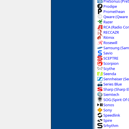
PreSonus (PreS
Prodipe
Promethean
Qware (Qware E
Razer
RCA (Radio Cor
RECCAZR
Ritmix
Rosewill
Samsung (Sams
Savio
SCEPTRE
Scorpion
Scythe
Seenda
Sennheiser (Se
Series Blue
Sharp (Sharp El
Siemtech
SOG (Spirit Of
Sonos
Sony
Speedlink
Spire
Srhythm